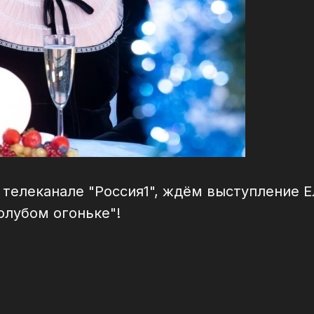
а телеканале "Россия1", ждём выступление 
олубом огоньке"!