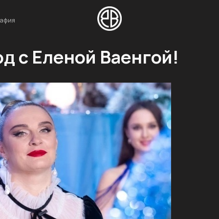
афия
д с Еленой Ваенгой!